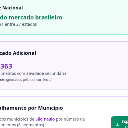
e Nacional
do mercado brasileiro
#
1
entre 27 estados
cado Adicional
.363
cimentos com atividade secundária
te ignorados pela concorrência)
alhamento por Município
dos municípios de
São Paulo
por número de
Exp
cimentos (6 segmentos)
E