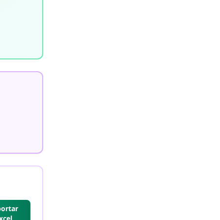
ortar
xcel