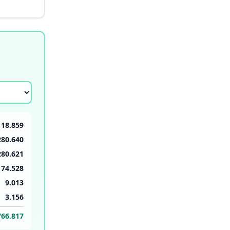
18.859
280.640
280.621
174.528
9.013
3.156
766.817