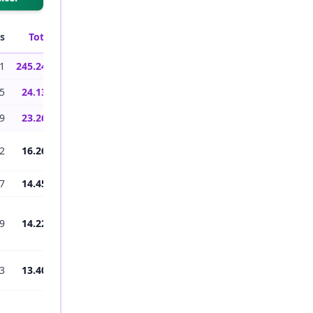
as
Total
1
245.249
5
24.131
9
23.264
2
16.265
7
14.457
9
14.225
3
13.409