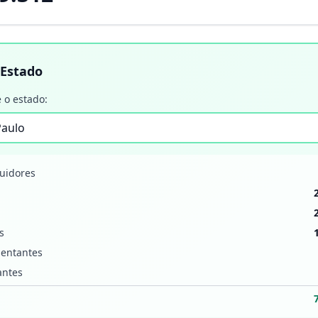
 Estado
 o estado:
buidores
s
entantes
antes