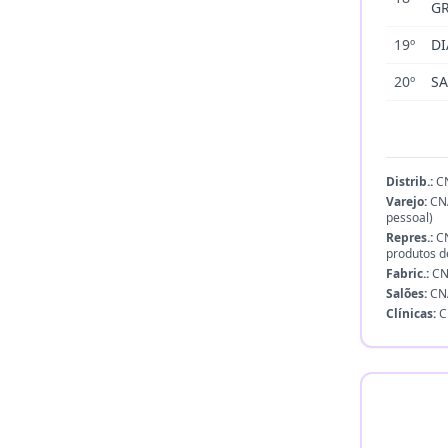
G
19
º
D
20
º
SA
Distrib.:
CN
Varejo:
CNA
pessoal)
Repres.:
CN
produtos d
Fabric.:
CNA
Salões:
CNA
Clínicas:
CN