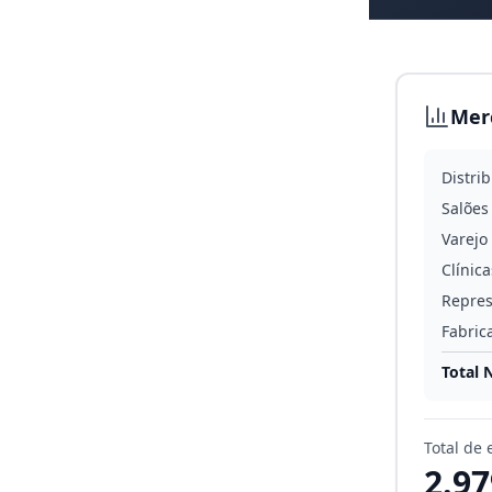
Mer
Distri
Salões
Varejo
Clínica
Repres
Fabric
Total 
Total de 
2.97