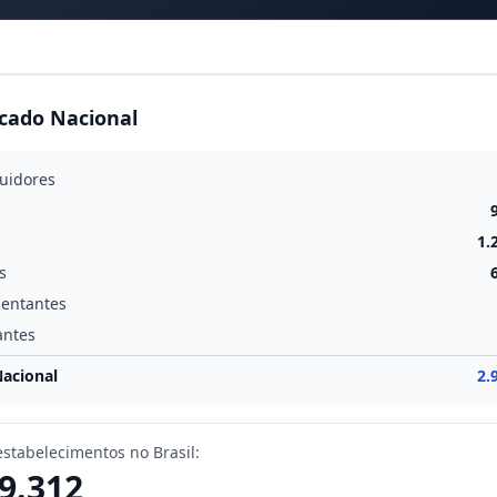
cado Nacional
buidores
1.
s
entantes
antes
Nacional
2.
estabelecimentos no Brasil:
9.312