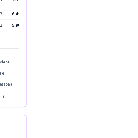
3
6.410
2
5.903
igiene
s e
essoal)
za)