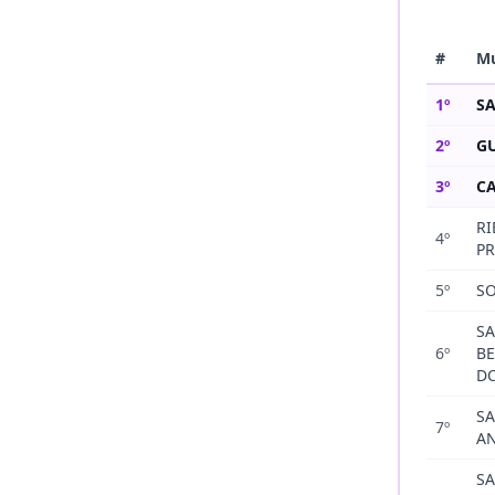
#
Mu
1
º
S
2
º
G
3
º
C
RI
4
º
P
5
º
S
S
6
º
B
D
S
7
º
A
SA