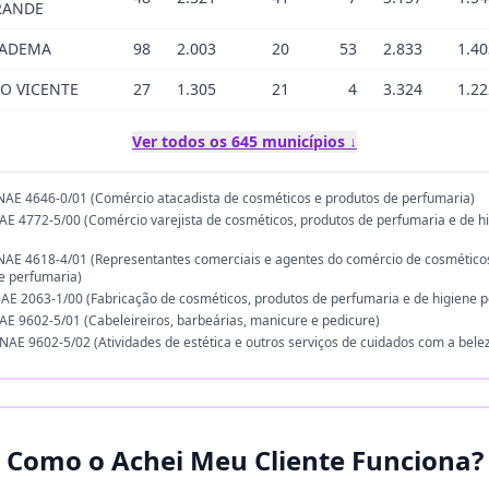
RANDE
IADEMA
98
2.003
20
53
2.833
1.40
O VICENTE
27
1.305
21
4
3.324
1.22
Ver todos os 645 municípios ↓
AE 4646-0/01 (Comércio atacadista de cosméticos e produtos de perfumaria)
E 4772-5/00 (Comércio varejista de cosméticos, produtos de perfumaria e de h
AE 4618-4/01 (Representantes comerciais e agentes do comércio de cosmético
e perfumaria)
E 2063-1/00 (Fabricação de cosméticos, produtos de perfumaria e de higiene p
E 9602-5/01 (Cabeleireiros, barbeárias, manicure e pedicure)
AE 9602-5/02 (Atividades de estética e outros serviços de cuidados com a bele
Como o Achei Meu Cliente Funciona?