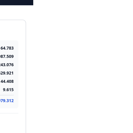
64.783
987.509
243.076
629.921
44.408
9.615
979.312