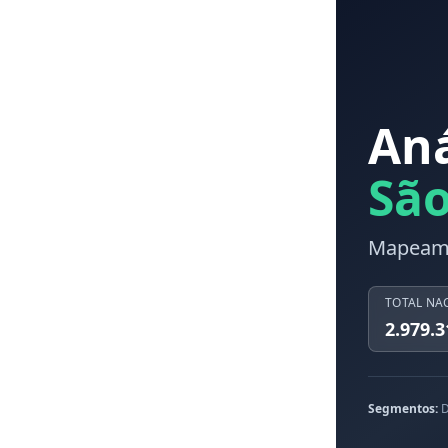
Aná
São
Mapeame
TOTAL NA
2.979.3
Segmentos:
D