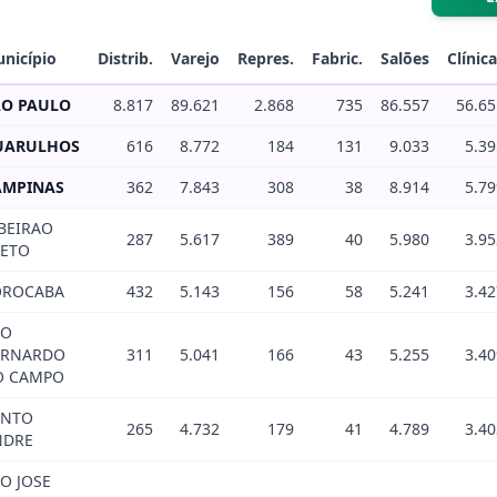
nicípio
Distrib.
Varejo
Repres.
Fabric.
Salões
Clínic
AO PAULO
8.817
89.621
2.868
735
86.557
56.65
UARULHOS
616
8.772
184
131
9.033
5.39
AMPINAS
362
7.843
308
38
8.914
5.79
BEIRAO
287
5.617
389
40
5.980
3.95
RETO
OROCABA
432
5.143
156
58
5.241
3.42
AO
ERNARDO
311
5.041
166
43
5.255
3.40
O CAMPO
ANTO
265
4.732
179
41
4.789
3.40
NDRE
O JOSE