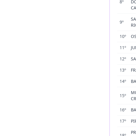
8
º
D
C
SA
9
º
RI
10
º
O
11
º
JU
12
º
S
13
º
F
14
º
B
M
15
º
C
16
º
BA
17
º
PI
PR
18
º