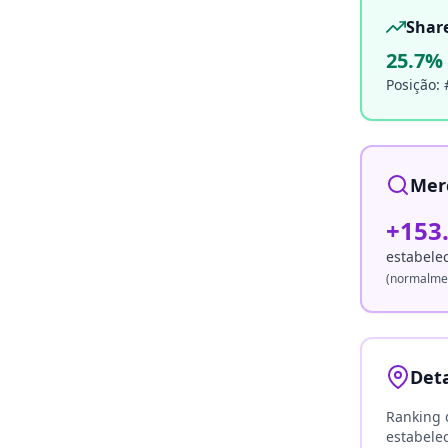
Shar
25.7
% 
Posição: 
Mer
+
153
estabele
(normalmen
Det
Ranking 
estabele