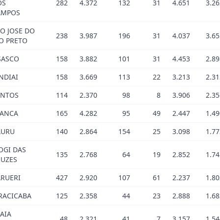
OS
282
4.372
132
31
4.651
3.26
AMPOS
O JOSE DO
238
3.987
196
31
4.037
3.65
O PRETO
SASCO
158
3.882
101
31
4.453
2.89
NDIAI
158
3.669
113
22
3.213
2.31
ANTOS
114
2.370
98
8
3.906
2.35
RANCA
165
4.282
95
49
2.447
1.49
AURU
140
2.864
154
25
3.098
1.77
OGI DAS
135
2.768
64
19
2.852
1.74
RUZES
RUERI
427
2.920
107
61
2.237
1.80
RACICABA
125
2.358
44
23
2.888
1.68
AIA
48
2.321
41
7
3.157
1.54